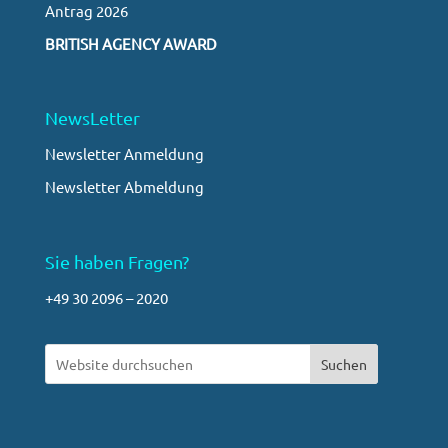
Antrag 2026
BRITISH AGENCY AWARD
NewsLetter
Newsletter Anmeldung
Newsletter Abmeldung
Sie haben Fragen?
+49 30 2096 – 2020
Suchen