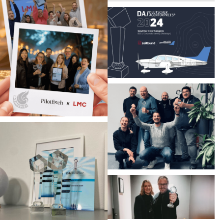
Zeitbund – Gewinner Agentur DA/2024">
Quellwerke – Gewinner Agentur DA/2024">
webfriends – Gewinner Agentur DA/2024">
flânear – Gewinner Agentur DA/2024">