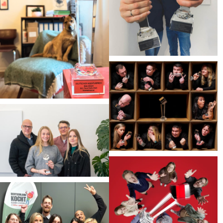
dotSource – Gewinner Agentur DA/2024">
Rothkopf & Huberty – Gewinner Agentur DA/2024">
deutz produktionsstudios – Gewinner Agentur DA/2024">
Flotho – Gewinner Agentur DA/2024">