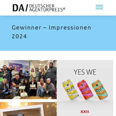
Gewinner – Impressionen
2024
cre8ors – Gewinner Agentur DA/2024">
Agentur 22 – Gewinner Agentur DA/2024">
Pilotfisch – Gewinner Agentur DA/2024">