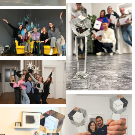
MEDIAATRIUM – Gewinner Agentur DA/2024">
IK2D – Gewinner Agentur DA/2024">
idlab media – Gewinner Agentur DA/2024">
Die netten Werber – Gewinner Agentur DA/2024">
himmelrenner – Gewinner Agentur DA/2024">